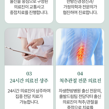
출신을 중심으로 구성된
한방신경정신과/
의료진이 교통사고
가정의학과 전문의가
중점치료를 진행합니다.
협진하여 진료합니다.
03
04
24시간 의료진 상주
척추관절 전문 의료진
24시간 의료진이 상주하여
자생한방병원 출신 전문의,
집중 전담 치료가
출발드림팀 전담닥터 출신
가능합니다.
의료진이 척추/관절을
중점으로 치료를