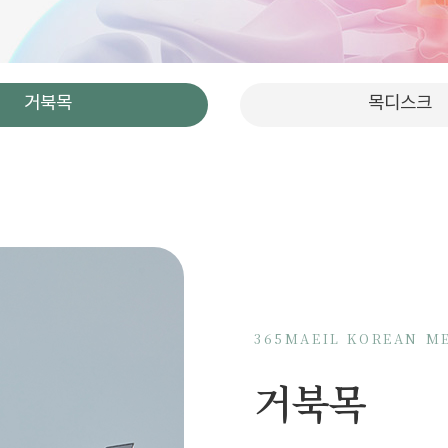
거북목
목디스크
365MAEIL KOREAN M
거북목