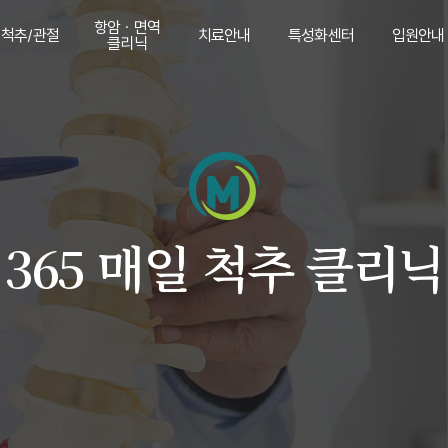
항암 · 면역
척추/관절
치료안내
특성화센터
입원안내
클리닉
척추
항암 · 면역
도수치료
중풍후유증/
입원안내
클리닉
안면마비
관절
추나치료
검사안내
대상포진
수술후재활
다이어트
산재치료
보약
365 매일 척추 클리닉