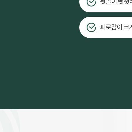
뒷골이 뻣뻣하
피로감이 크