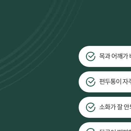
목과 어깨가 
편두통이 자
소화가 잘 안