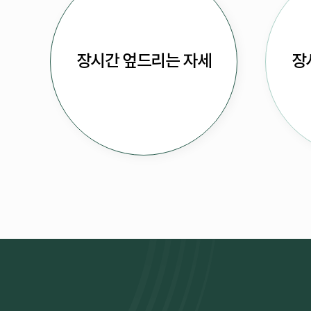
장시간 엎드리는 자세
장