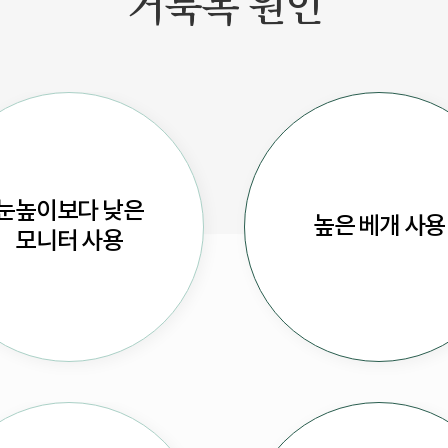
거북목 원인
눈높이보다 낮은
높은 베개 사용
모니터 사용